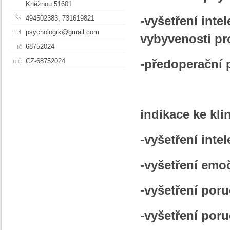
Kněžnou 51601
-vyšetření intel
494502383, 731619821
psychologrk@gmail.com
vybyvenosti pro
68752024
IČ
CZ-68752024
-předoperační 
DIČ
indikace ke kli
-vyšetření inte
-vyšetření emo
-vyšetření por
-vyšetření por