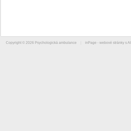
Copyright © 2026 Psychologická ambulance
|
inPage -
webové stránky
s AI