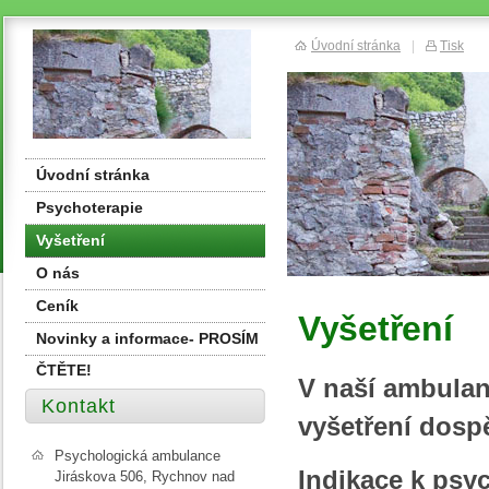
Úvodní stránka
|
Tisk
Úvodní stránka
Psychoterapie
Vyšetření
O nás
Ceník
Vyšetření
Novinky a informace- PROSÍM
ČTĚTE!
V naší ambulan
Kontakt
vyšetření dospě
Psychologická ambulance
Indikace k psy
Jiráskova 506, Rychnov nad