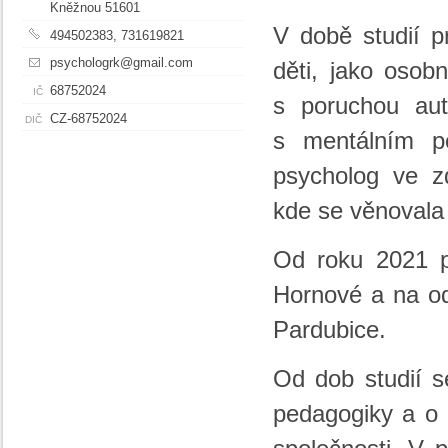
Kněžnou 51601
V době studií p
494502383, 731619821
psychologrk@gmail.com
děti, jako osob
68752024
IČ
s poruchou aut
CZ-68752024
DIČ
s mentálním po
psycholog ve zd
kde se věnovala 
Od roku 2021 pr
Hornové a na od
Pardubice.
Od dob studií s
pedagogiky a o 