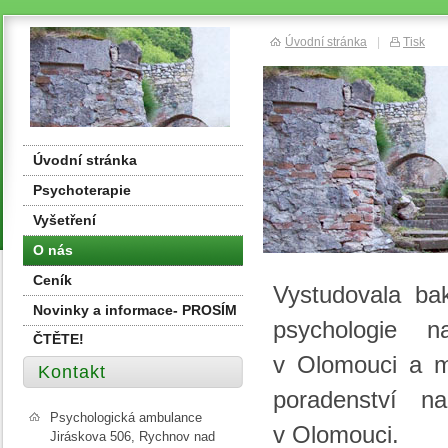
Úvodní stránka
|
Tisk
Úvodní stránka
Psychoterapie
Vyšetření
O nás
Ceník
Vystudovala ba
Novinky a informace- PROSÍM
psychologie na
ČTĚTE!
v Olomouci a ma
Kontakt
poradenství na
Psychologická ambulance
v Olomouci.
Jiráskova 506, Rychnov nad